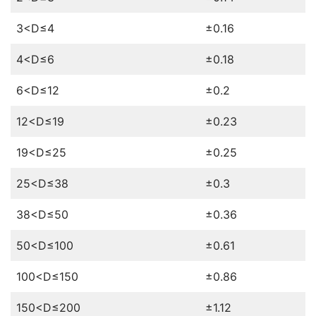
3<D≤4
±0.16
4<D≤6
±0.18
6<D≤12
±0.2
12<D≤19
±0.23
19<D≤25
±0.25
25<D≤38
±0.3
38<D≤50
±0.36
50<D≤100
±0.61
100<D≤150
±0.86
150<D≤200
±1.12