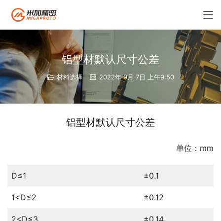
铝型材默认尺寸公差
材料选择
2022年 9月 7日 上午9:50
铝型材默认尺寸公差
单位：mm
D≤1
±0.1
1<D≤2
±0.12
2<D≤3
±0.14